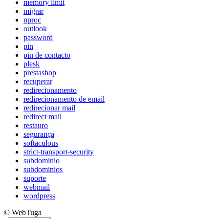
memory limit
migrar
nproc
outlook
password
pin
pin de contacto
plesk
prestashop
recuperar
redirecionamento
redirecionamento de email
redirecionar mail
redirect mail
restauro
segurança
softaculous
strict-transport-security
subdominio
subdominios
suporte
webmail
wordpress
© WebTuga