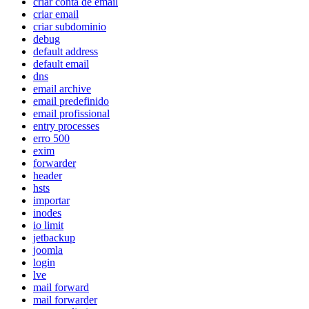
criar conta de email
criar email
criar subdominio
debug
default address
default email
dns
email archive
email predefinido
email profissional
entry processes
erro 500
exim
forwarder
header
hsts
importar
inodes
io limit
jetbackup
joomla
login
lve
mail forward
mail forwarder