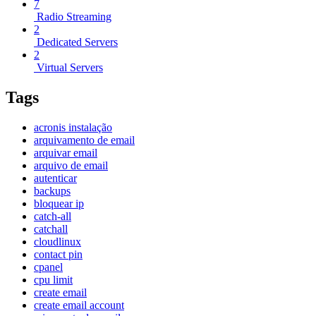
7
Radio Streaming
2
Dedicated Servers
2
Virtual Servers
Tags
acronis instalação
arquivamento de email
arquivar email
arquivo de email
autenticar
backups
bloquear ip
catch-all
catchall
cloudlinux
contact pin
cpanel
cpu limit
create email
create email account