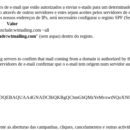
s de e-mail que estão autorizados a enviar e-mails para um determinado
ravés de outros servidores e estes sejam aceites pelos servidores de e-
dos nossos endereços de IPs, será necessário configurar o registo SP
Valor
include:wtmailing.com ~all
lude:wtmailing.com
" (sem aspas) dentro do registo.
servers to confirm that mail coming from a domain is authorized by th
rvidores de e-mail confirmar que o e-mail tem origem num servidor a
b3DQEBAQUAA4GNADCBiQKBgQCbmGbQMzYeMvxwtNQoXN0waGYac
ente as aberturas das campanhas, cliques, cancelamentos e outras activ