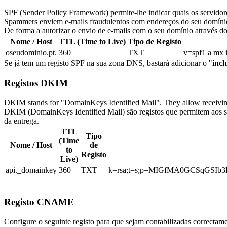
SPF (Sender Policy Framework) permite-lhe indicar quais os servidore
Spammers enviem e-mails fraudulentos com endereços do seu domínio at
De forma a autorizar o envio de e-mails com o seu domínio através 
Nome / Host
TTL (Time to Live)
Tipo de Registo
oseudominio.pt.
360
TXT
v=spf1 a mx 
Se já tem um registo SPF na sua zona DNS, bastará adicionar o "
inc
Registos DKIM
DKIM stands for "DomainKeys Identified Mail". They allow receiving 
DKIM (DomainKeys Identified Mail) são registos que permitem aos se
da entrega.
TTL
Tipo
(Time
Nome / Host
de
to
Registo
Live)
api._domainkey
360
TXT
k=rsa;t=s;p=MIGfMA0GCSqGSI
Registo CNAME
Configure o seguinte registo para que sejam contabilizadas correctam