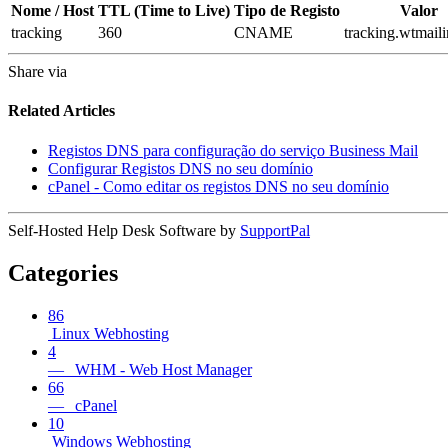
Nome / Host
TTL (Time to Live)
Tipo de Registo
Valor
tracking
360
CNAME
tracking.wtmail
Share via
Related Articles
Registos DNS para configuração do serviço Business Mail
Configurar Registos DNS no seu domínio
cPanel - Como editar os registos DNS no seu domínio
Self-Hosted Help Desk Software by
SupportPal
Categories
86
Linux Webhosting
4
— WHM - Web Host Manager
66
— cPanel
10
Windows Webhosting