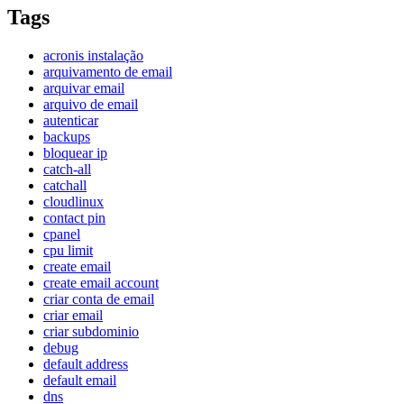
Tags
acronis instalação
arquivamento de email
arquivar email
arquivo de email
autenticar
backups
bloquear ip
catch-all
catchall
cloudlinux
contact pin
cpanel
cpu limit
create email
create email account
criar conta de email
criar email
criar subdominio
debug
default address
default email
dns