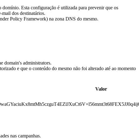
 domínio. Esta configuração é utilizada para prevenir que os
mail dos destinatários.
F (Sender Policy Framework) na zona DNS do mesmo.
e domain's administrators.
utorizado e que o conteúdo do mesmo não foi alterado até ao momento
Valor
iuKx8mtMh5czguT4EZlJXuCt6V+l56mmt3t68FEX5JJ0q4ijG7
idades nas campanhas.