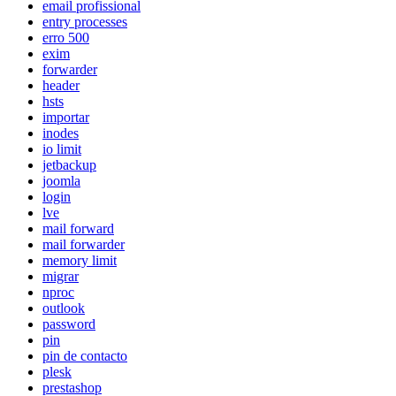
email profissional
entry processes
erro 500
exim
forwarder
header
hsts
importar
inodes
io limit
jetbackup
joomla
login
lve
mail forward
mail forwarder
memory limit
migrar
nproc
outlook
password
pin
pin de contacto
plesk
prestashop