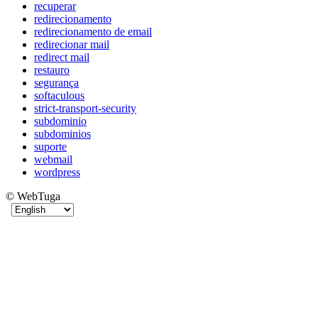
recuperar
redirecionamento
redirecionamento de email
redirecionar mail
redirect mail
restauro
segurança
softaculous
strict-transport-security
subdominio
subdominios
suporte
webmail
wordpress
© WebTuga