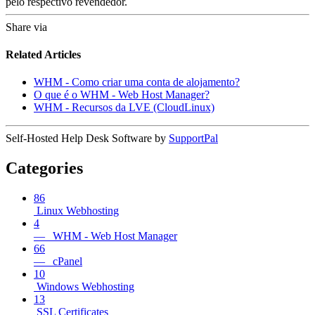
pelo respectivo revendedor.
Share via
Related Articles
WHM - Como criar uma conta de alojamento?
O que é o WHM - Web Host Manager?
WHM - Recursos da LVE (CloudLinux)
Self-Hosted Help Desk Software by
SupportPal
Categories
86
Linux Webhosting
4
— WHM - Web Host Manager
66
— cPanel
10
Windows Webhosting
13
SSL Certificates