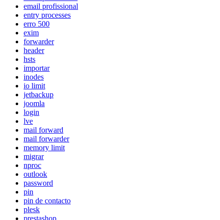
email profissional
entry processes
erro 500
exim
forwarder
header
hsts
importar
inodes
io limit
jetbackup
joomla
login
lve
mail forward
mail forwarder
memory limit
migrar
nproc
outlook
password
pin
pin de contacto
plesk
prestashop