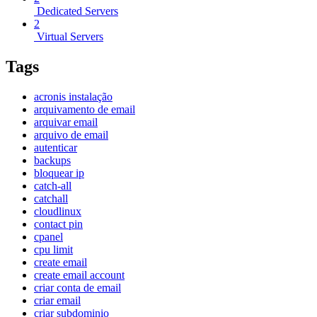
Dedicated Servers
2
Virtual Servers
Tags
acronis instalação
arquivamento de email
arquivar email
arquivo de email
autenticar
backups
bloquear ip
catch-all
catchall
cloudlinux
contact pin
cpanel
cpu limit
create email
create email account
criar conta de email
criar email
criar subdominio