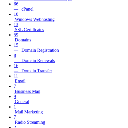
66
— cPanel
10
Windows Webhosting
13
SSL Certificates
59
Domains
15
— Domain Registration
8
— Domain Renewals
16
— Domain Transfer
11
Email
7
Business Mail
9
General
1
Mail Marketing
7
Radio Streaming
2