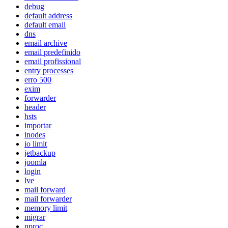
debug
default address
default email
dns
email archive
email predefinido
email profissional
entry processes
erro 500
exim
forwarder
header
hsts
importar
inodes
io limit
jetbackup
joomla
login
lve
mail forward
mail forwarder
memory limit
migrar
nproc