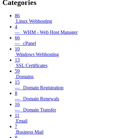
Categories
86
Linux Webhosting
4
— WHM - Web Host Manager
66
— cPanel
10
Windows Webhosting
13
SSL Certificates
59
Domains
15
— Domain Registration
8
— Domain Renewals
16
— Domain Transfer
11
Email
7
Business Mail
9