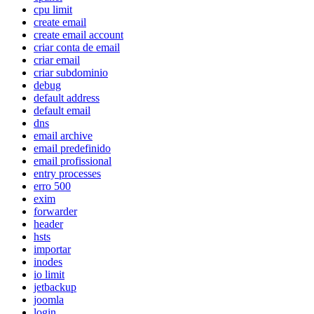
cpu limit
create email
create email account
criar conta de email
criar email
criar subdominio
debug
default address
default email
dns
email archive
email predefinido
email profissional
entry processes
erro 500
exim
forwarder
header
hsts
importar
inodes
io limit
jetbackup
joomla
login