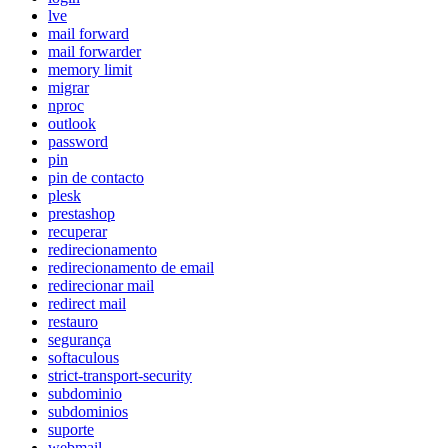
lve
mail forward
mail forwarder
memory limit
migrar
nproc
outlook
password
pin
pin de contacto
plesk
prestashop
recuperar
redirecionamento
redirecionamento de email
redirecionar mail
redirect mail
restauro
segurança
softaculous
strict-transport-security
subdominio
subdominios
suporte
webmail