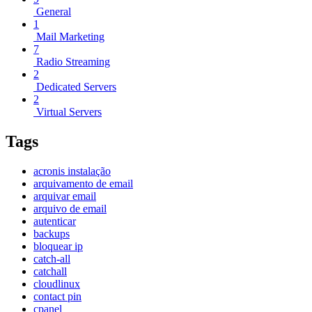
General
1
Mail Marketing
7
Radio Streaming
2
Dedicated Servers
2
Virtual Servers
Tags
acronis instalação
arquivamento de email
arquivar email
arquivo de email
autenticar
backups
bloquear ip
catch-all
catchall
cloudlinux
contact pin
cpanel